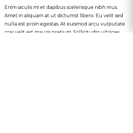
Enim iaculis mi et dapibus scelerisque nibh mus.
Amet in aliquam at ut dictumst libero. Eu velit sed
nulla est proin egestas. At euismod arcu vulputate
cras velit est mauris pretium. Sollicitudin ultricies
scelerisque nibh felis vulputate semper nunc sed.
Bibendum mauris vestibulum feugiat leo odio
fermentum.
Suscipit a nisl elementum aliquam vitae at in non.
Ultricies tempus enim consequat nisl. Augue risus
eu ut iaculis lectus diam. Facilisis mi adipiscing enim
augue diam. Egestas mattis laoreet sit tellus
vestibulum dignissim quam diam. In hendrerit
aenean ac convallis feugiat. Convallis cursus risus
sem vitae enim nunc venenatis sit a. At dignissim hac
aliquam bibendum sodales accumsan neque quis.